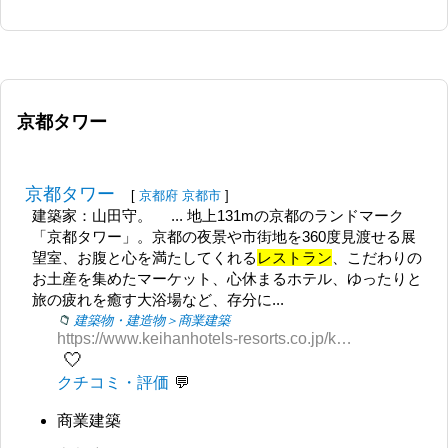
京都タワー
京都タワー
[
京都府
京都市
]
建築家：山田守。 ... 地上131mの京都のランドマーク
「京都タワー」。京都の夜景や市街地を360度見渡せる展
望室、お腹と心を満たしてくれる
レストラン
、こだわりの
お土産を集めたマーケット、心休まるホテル、ゆったりと
旅の疲れを癒す大浴場など、存分に...
建築物・建造物＞商業建築
https://www.keihanhotels-resorts.co.jp/kyoto-tower/
🤍
クチコミ・評価
商業建築