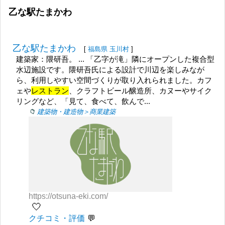
乙な駅たまかわ
乙な駅たまかわ
[
福島県
玉川村
]
建築家：隈研吾。 ... 「乙字が滝」隣にオープンした複合型
水辺施設です。隈研吾氏による設計で川辺を楽しみなが
ら、利用しやすい空間づくりが取り入れられました。カフ
ェや
レストラン
、クラフトビール醸造所、カヌーやサイク
リングなど、「見て、食べて、飲んで...
建築物・建造物＞商業建築
https://otsuna-eki.com/
🤍
クチコミ・評価