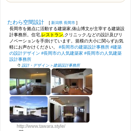
たわら空間設計
[
新潟県
長岡市
]
長岡市を拠点に活動する建築家,俵山博文が主宰する建築設
計事務所。住宅,
レストラン
,クリニック,などの設計及びリ
ノベーションを手掛けています。規模の大小に関らずお気
軽にお声かけください。
#長岡市の建築設計事務所
#建築
の設計デザイン
#長岡市の人気建築家
#長岡市の人気建築
設計事務所
設計・デザイン＞建築設計事務所
http://www.tawara.style/