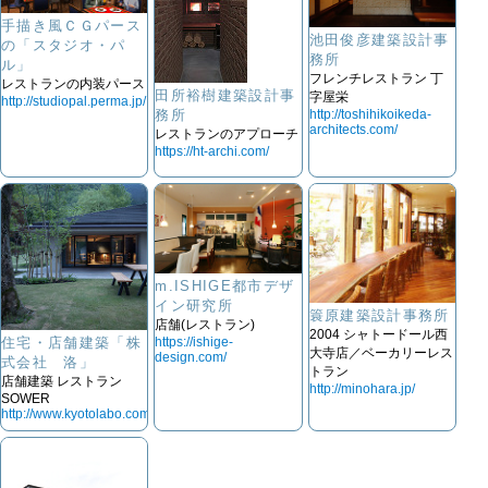
手描き風ＣＧパース
池田俊彦建築設計事
の「スタジオ・パ
務所
ル」
フレンチレストラン 丁
レストランの内装パース
田所裕樹建築設計事
字屋栄
http://studiopal.perma.jp/
務所
http://toshihikoikeda-
architects.com/
レストランのアプローチ
https://ht-archi.com/
m.ISHIGE都市デザ
イン研究所
簑原建築設計事務所
店舗(レストラン)
2004 シャトードール西
https://ishige-
住宅・店舗建築「株
大寺店／ベーカリーレス
design.com/
式会社 洛」
トラン
店舗建築 レストラン
http://minohara.jp/
SOWER
http://www.kyotolabo.com