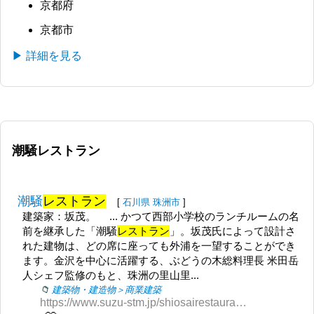
京都府
京都市
▶ 詳細を見る
潮騒レストラン
潮騒
レストラン
[
石川県
珠洲市
]
建築家：坂茂。 ... かつて西部小学校のランチルームの名
前を継承した「潮騒
レストラン
」。坂茂氏によって設計さ
れた建物は、どの席に座っても外浦を一望することができ
ます。金沢を中心に活躍する、ぶどうの木総料理長 米田岳
人シェフ監修のもと、珠洲の里山里...
建築物・建造物＞商業建築
https://www.suzu-stm.jp/shiosairestaurant.html