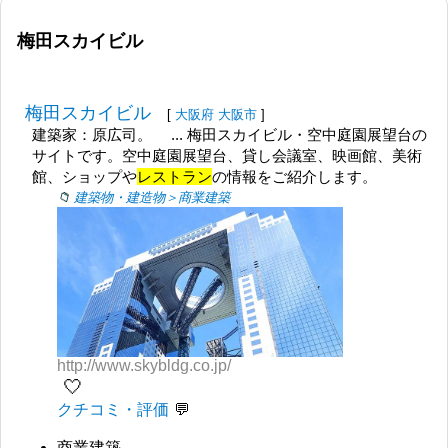
梅田スカイビル
梅田スカイビル
[
大阪府
大阪市
]
建築家：原広司。 ... 梅田スカイビル・空中庭園展望台の
サイトです。空中庭園展望台、貸し会議室、映画館、美術
館、ショップや
レストラン
の情報をご紹介します。
建築物・建造物＞商業建築
http://www.skybldg.co.jp/
🤍
クチコミ・評価
商業建築