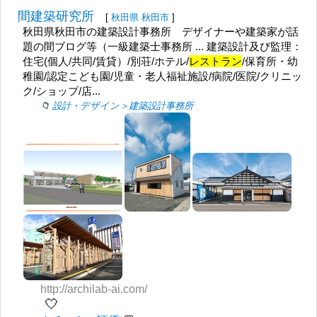
間建築研究所
[
秋田県
秋田市
]
秋田県秋田市の建築設計事務所 デザイナーや建築家が話
題の間ブログ等（一級建築士事務所 ... 建築設計及び監理：
住宅(個人/共同/賃貸）/別荘/ホテル/
レストラン
/保育所・幼
稚園/認定こども園/児童・老人福祉施設/病院/医院/クリニッ
ク/ショップ/店...
設計・デザイン＞建築設計事務所
http://archilab-ai.com/
🤍