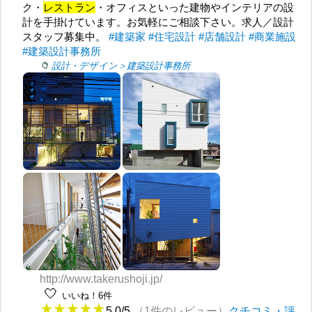
ク・
レストラン
・オフィスといった建物やインテリアの設
計を手掛けています。お気軽にご相談下さい。求人／設計
スタッフ募集中。
#建築家
#住宅設計
#店舗設計
#商業施設
#建築設計事務所
設計・デザイン＞建築設計事務所
http://www.takerushoji.jp/
🤍
いいね！6件
5.0/5
（1件のレビュー）
クチコミ・評