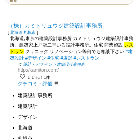
務所
（株）カミトリュウジ建築設計事務所
[
北海道
札幌市
]
北海道,東京の建築設計事務所 カミトリュウジ建築設計事務
所。建築家上戸龍二率いる設計事務所。住宅 商業施設
レス
トラン
クリニック リノベーション等何でも相談下さい
#建
築設計
#デザイン
#住宅
#店舗
#レストラン
設計・デザイン＞建築設計事務所
http://kamiton.com/
🤍
いいね！1件
クチコミ・評価
建築設計事務所
建築設計
デザイン
北海道
札幌市