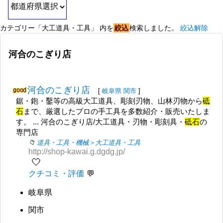
カテゴリー「大工道具・工具」 内を
絞込
検索しました。
絞込解除
河合のこぎり店
河合のこぎり店
[
岐阜県
関市
]
鋸・鉋・鑿等の高級大工道具、彫刻刃物、山林刃物から
砥
石
まで、厳選したプロの手工具を多数紹介・販売いたしま
す。 ... 河合のこぎり店/大工道具・刃物・彫刻具・
砥石
の
専門店
道具・工具・機械＞大工道具・工具
http://shop-kawai.g.dgdg.jp/
🤍
クチコミ・評価
岐阜県
関市