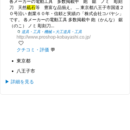
各メーカーの電動工具 多数掲載中 鉋 鋸 ノミ 彫刻
刀 天然
砥石
等 豊富な品揃え。 ... 東京都八王子市国道２
０号沿い 創業６０年・信頼と実績の「株式会社コバヤシ」
です。 各メーカーの電動工具 多数掲載中 鉋（かんな） 鋸
（のこ） ノミ 彫刻刀...
道具・工具・機械＞大工道具・工具
http://www.proshop-kobayashi.co.jp/
🤍
クチコミ・評価
東京都
八王子市
▶ 詳細を見る