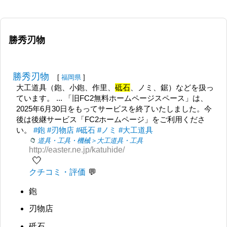
勝秀刃物
勝秀刃物
[
福岡県
]
大工道具（鉋、小鉋、作里、
砥石
、ノミ、鋸）などを扱っ
ています。 ... 「旧FC2無料ホームページスペース」は、
2025年6月30日をもってサービスを終了いたしました。今
後は後継サービス「FC2ホームページ」をご利用くださ
い。
#鉋
#刃物店
#砥石
#ノミ
#大工道具
道具・工具・機械＞大工道具・工具
http://easter.ne.jp/katuhide/
🤍
クチコミ・評価
鉋
刃物店
砥石