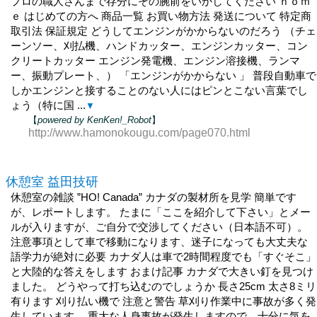
プロの職人さんまで存分にその腕前をいかしてください ｈｏｍ
ｅ はじめての方へ 商品一覧 お買い物方法 発送について 特定商
取引法 保証規定 どうしてエンジンがかからないのだろう （チェ
ーンソー、刈払機、ハンドカッター、エンジンカッター、コン
クリートカッター エンジン発電機、エンジン溶接機、ランマ
ー、振動プレート、） 「エンジンがかからない 」 普段自動車で
しかエンジンと接することのない人にはピンとこない言葉でし
ょう（特に国 ...
▼
【
powered by KenKen!_Robot
】
http://www.hamonokougu.com/page070.html
休憩室 益田技研
休憩室の雑談 ”HO! Canada” カナダの製材所を見学 簡単です
が、レポートします。 たまに「ここを紹介して下さい」とメー
ルが入りますが、ご自分で交渉してください（日本語不可）。
注意事項として車で移動になります、迷子になっても大丈夫な
語学力が絶対に必要 カナダ人は車で2時間程度でも「すぐそこ」
と大陸的な答えをします おまけ記事 カナダで大きい釘を見つけ
ました。 どうやって打ち込むのでしょうか 長さ25cm 太さ8ミリ
有ります 刈り払い機で 注意と警告 草刈り作業中に事故が多く発
生しています。 重大な人身事故が発生しますので、十分に気を