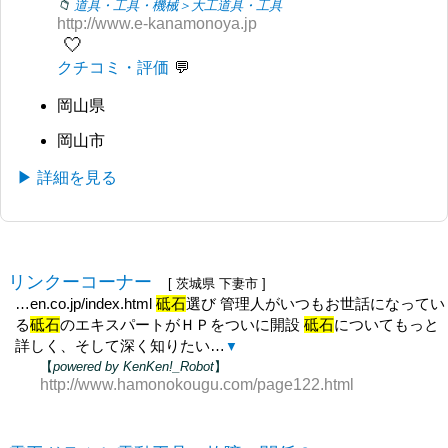
道具・工具・機械＞大工道具・工具
http://www.e-kanamonoya.jp
🤍
クチコミ・評価
岡山県
岡山市
▶ 詳細を見る
リンクーコーナー
[ 茨城県 下妻市 ]
…en.co.jp/index.html
砥石
選び 管理人がいつもお世話になってい
る
砥石
のエキスパートがＨＰをついに開設
砥石
についてもっと
詳しく、そして深く知りたい…
▼
【
powered by KenKen!_Robot
】
http://www.hamonokougu.com/page122.html