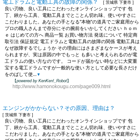
電工ドラムと電動工具の故障の関係？
[ 茨城県 下妻市 ]
良い刃物、良い工具にこだわったオンラインショップです 包
丁、鋏から工具、電動工具までとことん切れ味、使いやすさに
こだわりました。あなたの手となる”本物”の道具でご家庭用から
プロの職人さんまで存分にその腕前をいかしてください ｈｏｍ
ｅ はじめての方へ 商品一覧 お買い物方法 発送について 特定商
取引法 保証規定 電工ドラムと電動工具の故障の関係 電動工具は
なぜ故障するでしょうか その理由にはさまざまなケースが考え
られますが、実は原因の中でもっと も多いと考えられるのが電
工ドラムの使い方なのです。 コードが届かない時などに大変重
宝する電工ドラムですが一般的な使い 方として必要な長さだけ
をのばして使...
▼
【
powered by KenKen!_Robot
】
http://www.hamonokougu.com/page009.html
エンジンがかからない？その原因、理由は？
[ 茨城県 下妻市 ]
良い刃物、良い工具にこだわったオンラインショップです 包
丁、鋏から工具、電動工具までとことん切れ味、使いやすさに
こだわりました。あなたの手となる”本物”の道具でご家庭用から