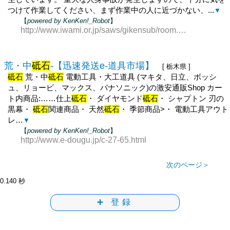
つけて作業してください、まず作業中の人に近づかない、...
▼
【
powered by KenKen!_Robot
】
http://www.iwami.or.jp/saws/gikensub/room.htm
荒・中
砥石
-【迅速発送e-道具市場】
[ 栃木県 ]
砥石
荒・中
砥石
電動工具・大工道具 (マキタ、日立、ボッシ
ュ、リョービ、マックス、パナソニック)の激安通販Shop カー
ト内商品:……仕上
砥石
・ ダイヤモンド
砥石
・ シャプトン 刃の
黒幕・
砥石
関連商品・ 天然
砥石
・ 季節商品>・ 電動工具アウト
レ…
▼
【
powered by KenKen!_Robot
】
http://www.e-dougu.jp/c-27-65.html
次のページ＞
0.140 秒
➕ 登録