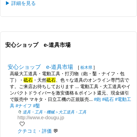
▶ 詳細を見る
安心ショップ e-道具市場
安心ショップ e-道具市場
[
栃木県
]
高級大工道具・電動工具・打刃物（鉋・鑿・ナイフ・包
丁）・
砥石
・天然
砥石
、色々な道具のオンライン専門店で
す。ご来店お待ちしております ... 電動工具・大工道具やイ
ンパクトドライバーを激安価格＆ポイント還元、現金値引
で販売中 マキタ・日立工機の正規販売...
#鉋
#砥石
#電動工
具
#ナイフ
#鑿
道具・工具・機械＞大工道具・工具
http://www.e-dougu.jp
🤍
クチコミ・評価