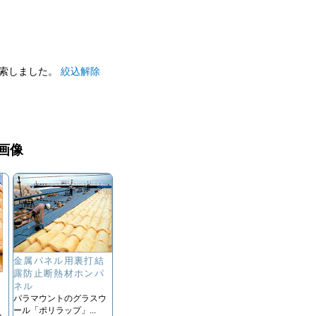
索しました。
絞込解除
画像
金属パネル用裏打結
露防止断熱材ホンパ
結
ネル
パ
パラマウントのグラスウ
ール「ポリラップ」...