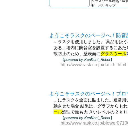
グラスウール断熱・吸
材 ポリラップ
www.gl-honsyu.co.jp/
ようこそラスクのページへ！防音
…ラスクを使用しました。 薬品を扱う
ある工場内に防音室を設置するにあた
散防止のため、壁表面に
グラスウール
【
powered by KenKen!_Robot
】
http://www.rask.co.jp/daiichi.html
ようこそラスクのページへ！ブロ
…にラスクを全面に貼ました。通常用
動させた場合 結果は、グラフからもわ
ール
処理で最も大 きいレベルの２ｋ
【
powered by KenKen!_Robot
】
http://www.rask.co.jp/blower0710