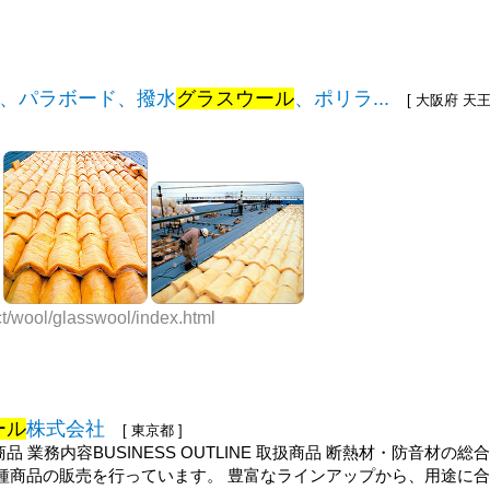
、パラボード、撥水
グラスウール
、ポリラ...
[ 大阪府 天王
ct/wool/glasswool/index.html
ール
株式会社
[ 東京都 ]
品 業務内容BUSINESS OUTLINE 取扱商品 断熱材・防音材の
種商品の販売を行っています。 豊富なラインアップから、用途に