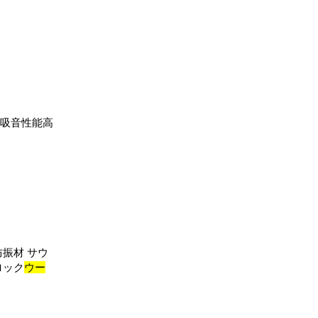
・吸音性能高
振材 サウ
ロック
ウー