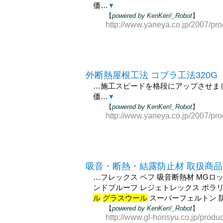
価…
▼
【
powered by KenKen!_Robot
】
http://www.yaneya.co.jp/2007/prod
外断熱屋根工法 コブラ工法320G
…施工スピードを格段にアップさせま
価…
▼
【
powered by KenKen!_Robot
】
http://www.yaneya.co.jp/2007/pro
吸音・断熱・結露防止材 取扱商品
…フレックス ペフ 吸音断熱材 MGロ
ンドプルーフ レジェトレックス ポラリ
ル
グラスウール
スーパーフェルトン 
【
powered by KenKen!_Robot
】
http://www.gl-honsyu.co.jp/produc