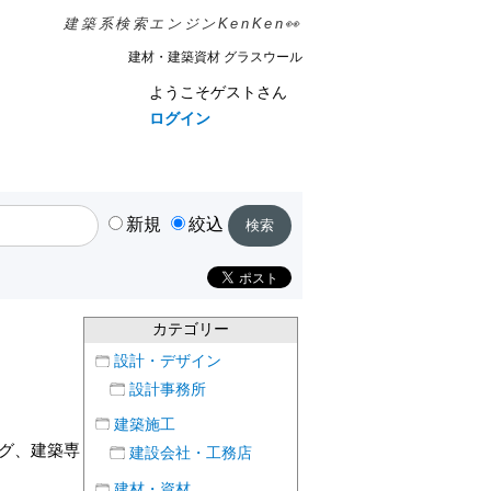
建築系検索エンジンKenKen👀
建材・建築資材 グラスウール
ようこそゲストさん
ログイン
新規
絞込
カテゴリー
設計・デザイン
設計事務所
建築施工
ング、建築専
建設会社・工務店
建材・資材