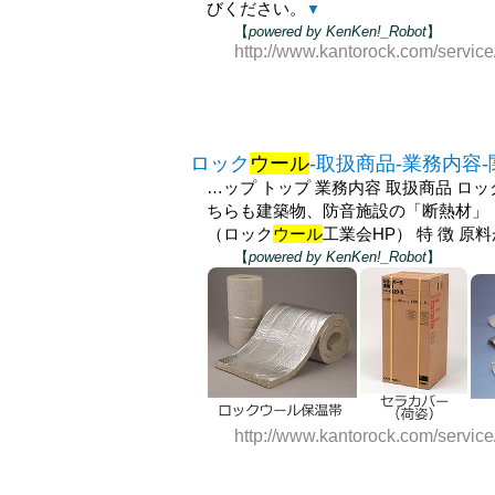
びください。
▼
【
powered by KenKen!_Robot
】
http://www.kantorock.com/service
ロック
ウール
-取扱商品-業務内容
…ップ トップ 業務内容 取扱商品 ロッ
ちらも建築物、防音施設の「断熱材」
（ロック
ウール
工業会HP） 特 徴 
【
powered by KenKen!_Robot
】
http://www.kantorock.com/servic