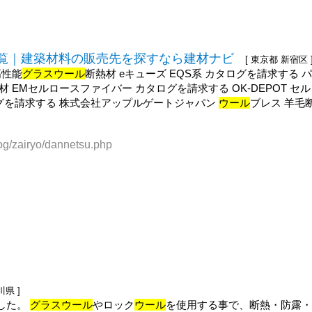
一覧｜建築材料の販売先を探すなら建材ナビ
[ 東京都 新宿区 
高性能
グラスウール
断熱材 eキューズ EQS系 カタログを請求する 
 EMセルロースファイバー カタログを請求する OK-DEPOT セ
グを請求する 株式会社アップルゲートジャパン
ウール
ブレス 羊毛
og/zairyo/dannetsu.php
川県 ]
した。
グラスウール
やロック
ウール
を使用する事で、断熱・防露