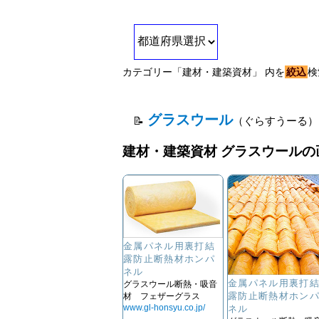
カテゴリー「建材・建築資材」 内を
絞込
検
グラスウール
（ぐらすうーる）
建材・建築資材 グラスウールの
金属パネル用裏打結
露防止断熱材ホンパ
ネル
金属パネル用裏打
グラスウール断熱・吸音
露防止断熱材ホン
材 フェザーグラス
www.gl-honsyu.co.jp/
ネル