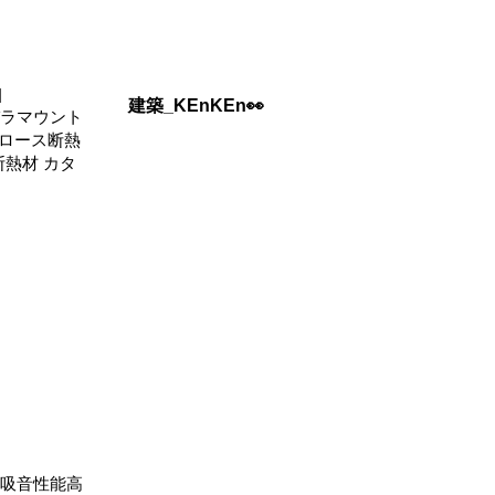
]
建築_KEnKEn👀
パラマウント
ルロース断熱
断熱材 カタ
・吸音性能高