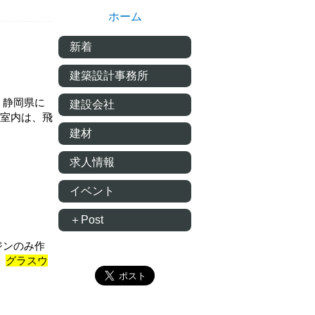
ホーム
新着
建築設計事務所
 静岡県に
建設会社
量室内は、飛
建材
求人情報
イベント
＋Post
ジンのみ作
、
グラスウ