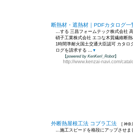
断熱材・遮熱材｜PDFカタログ
…する 三昌フォームテック株式会社 
硝子工業株式会社 エコな木質繊維断熱材
1時間準耐火国土交通大臣認可 カタロ
ログを請求する …
▼
【
powered by KenKen!_Robot
】
http://www.kenzai-navi.com/catal
外断熱屋根工法 コブラ工法
[ 神奈
…施工スピードを格段にアップさせま