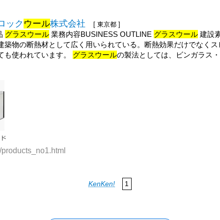
東ロック
ウール
株式会社
[ 東京都 ]
品
グラスウール
業務内容BUSINESS OUTLINE
グラスウール
建設
建築物の断熱材として広く用いられている。断熱効果だけでなくス
ても使われています。
グラスウール
の製法としては、ビンガラス
e/products_no1.html
KenKen!
1