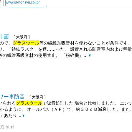
音
www.gl-honsyu.co.jp/
計画
[ 大阪府 ]
ので、
グラスウール
等の繊維系吸音材を使わないことが条件です。
り、「鋳鉄ラスク」を遮……った。 設置される防音室内および秤
等の繊維系吸音材の使用禁止。 「粉砕機」…
▼
ワー車防音
[ 大阪府 ]
いられる
グラスウール
で吸音処理した 場合と比較しました。 エン
かるように、 オールパス（ＡＰ）で、約３０ｄＢ減衰し た。また
Ｈｚあたり…
▼
01.html