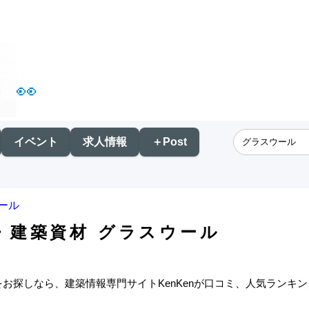
👀
イベント
求人情報
＋Post
ール
・建築資材 グラスウール
をお探しなら、建築情報専門サイトKenKenが口コミ、人気ランキ