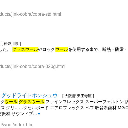
ucts/jink-cobra/cobra-std.html
[ 神奈川県 ]
した。
グラスウール
やロック
ウール
を使用する事で、断熱・防露
ducts/jink-cobra/cobra-320g.html
 グッドライトホンシュウ
[ 大阪府 天王寺区 ]
ック
ウール
グラスウール
ファインフレックス スーパーフェルトン 防
ス グリ……クセルボード エアロフレックス ペフ 吸音断熱材 MG
防振材 サウンドプ…
▼
t/wool/index.html