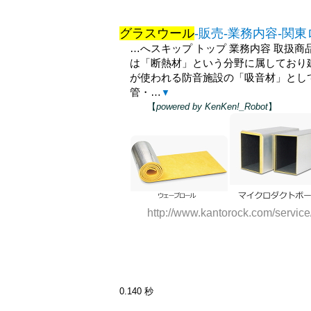
グラスウール
-販売-業務内容-関
…へスキップ トップ 業務内容 取扱商
は「断熱材」という分野に属しており
が使われる防音施設の「吸音材」とし
管・…
▼
【
powered by KenKen!_Robot
】
http://www.kantorock.com/servic
0.140 秒