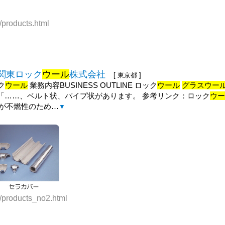
/products.html
-関東ロック
ウール
株式会社
[ 東京都 ]
ク
ウール
業務内容BUSINESS OUTLINE ロック
ウール
グラスウー
「……、ベルト状、パイプ状があります。 参考リンク：ロック
ウ
原料が不燃性のため…
▼
e/products_no2.html