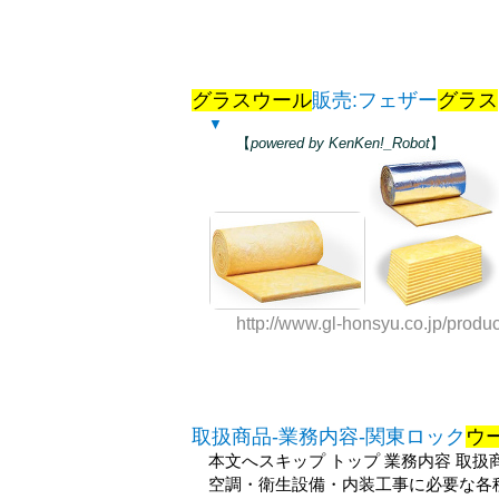
グラスウール
販売:フェザー
グラス
▼
【
powered by KenKen!_Robot
】
http://www.gl-honsyu.co.jp/produ
取扱商品-業務内容-関東ロック
ウ
本文へスキップ トップ 業務内容 取扱商
空調・衛生設備・内装工事に必要な各