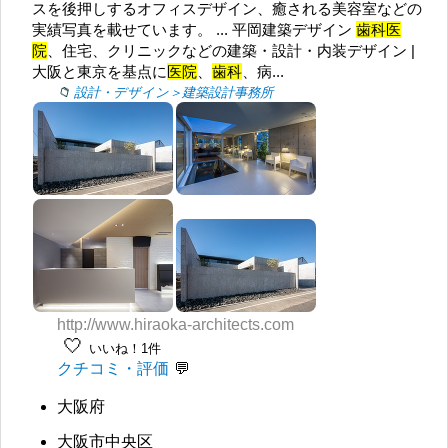
スを後押しするオフィスデザイン、癒される美容室などの
実績写真を載せています。 ... 平岡建築デザイン
歯科医
院
、住宅、クリニックなどの建築・設計・内装デザイン |
大阪と東京を基点に
医院
、
歯科
、病...
設計・デザイン＞建築設計事務所
http://www.hiraoka-architects.com
🤍
いいね！1件
クチコミ・評価
大阪府
大阪市中央区