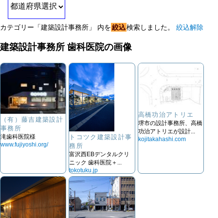
カテゴリー「建築設計事務所」 内を
絞込
検索しました。
絞込解除
建築設計事務所 歯科医院の画像
高橋功治アトリエ
（有）藤吉建築設計
堺市の設計事務所、高橋
事務所
功治アトリエが設計...
滝歯科医院様
トコツク建築設計事
kojitakahashi.com
www.fujiyoshi.org/
務所
富沢西EBデンタルクリ
ニック 歯科医院＋...
tokotuku.jp