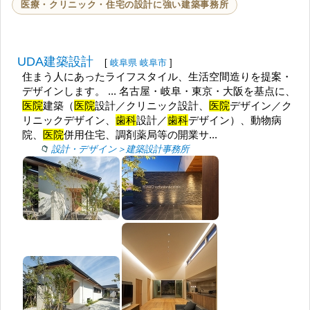
医療・クリニック・住宅の設計に強い建築事務所
UDA建築設計
[
岐阜県
岐阜市
]
住まう人にあったライフスタイル、生活空間造りを提案・
デザインします。 ... 名古屋・岐阜・東京・大阪を基点に、
医院
建築（
医院
設計／クリニック設計、
医院
デザイン／ク
リニックデザイン、
歯科
設計／
歯科
デザイン）、動物病
院、
医院
併用住宅、調剤薬局等の開業サ...
設計・デザイン＞建築設計事務所