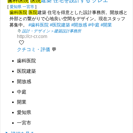
歯科医院
医院
建築 住宅を設計する クレエ
[
愛知県
一宮市
]
歯科医院
医院
建築 住宅を得意とした設計事務所。開放感と
外部との繋がりで心地良い空間をデザイン。現在スタッフ
募集中。
#歯科医院
#医院建築
#開放感
#中庭
#開業
設計・デザイン＞建築設計事務所
http://cr-cr.com
🤍
クチコミ・評価
歯科医院
医院建築
開放感
中庭
開業
愛知県
一宮市