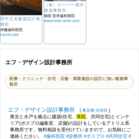
（株）ローバー都市
建築事務所
御前 安井歯科医院
田中正夫建築設計事
www.rover-archi.com
務所
伊藤歯科医院
t-archi.com
エフ・デザイン設計事務所
医療・クリニック・住宅・店舗・商業施設の設計に強い建築事
務所
エフ・デザイン設計事務所
[
東京都
渋谷区
]
東京と水戸を拠点に建築(住宅、
医院
、共同住宅)とインテ
リア(ポスプロ編集室、店舗)の設計をしているアトリエ系
事務所です。無料相談を受付けていますので、お気軽にご
連絡ください。
#歯科医院
#診療所
#ポスプロ
#共同住宅
#