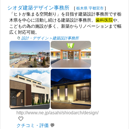
シオダ建築デザイン事務所
[
栃木県
宇都宮市
]
「ヒトが集まる空間創り」を目指す建築設計事務所です栃
木県を中心に活動し続ける建築設計事務所。
歯科医院
や、
こどもの為の施設が多く、新築からリノベーションまで幅
広く対応可能。
設計・デザイン＞建築設計事務所
http://www.ne.jp/asahi/shiodarch/design/
🤍
クチコミ・評価