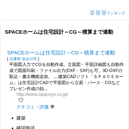
🥇🥈🥉
ランキング
SPACEホームは住宅設計～CG～積算まで連動
SPACEホームは住宅設計～CG～積算まで連動
[
兵庫県
加古川市
]
平面図入力でCGを自動作成。立面図・平面詳細図も自動作
成で図面印刷・ファイル出力(DXF・SXF)も可。3D-DXFの
取込・書出機能追加。 ... 建築CADソフト「ＳＰＡＣＥホー
ム」は住宅設計CADで平面図から立面・パース・CGなど
プレゼン作成の効...
http://www.spaceyu.co.jp/
🤍
クチコミ・評価
建築
確認申請