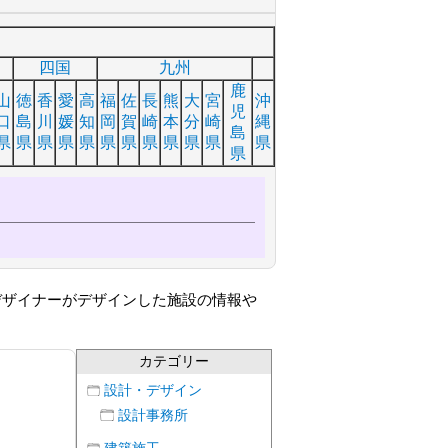
四国
九州
鹿
山
徳
香
愛
高
福
佐
長
熊
大
宮
沖
児
口
島
川
媛
知
岡
賀
崎
本
分
崎
縄
島
県
県
県
県
県
県
県
県
県
県
県
県
県
デザイナーがデザインした施設の情報や
カテゴリー
設計・デザイン
設計事務所