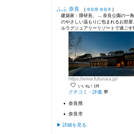
ふふ 奈良
[
奈良県
奈良市
]
建築家：隈研吾。 ... 奈良公園
のやさしい温もりに包まれるお部屋
ルラグジュアリーリゾートで過ごす時
https://www.fufunara.jp/
🤍
いいね！1件
クチコミ・評価
奈良県
奈良市
▶ 詳細を見る