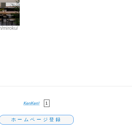
m/miroku/
KenKen!
1
ホームページ登録