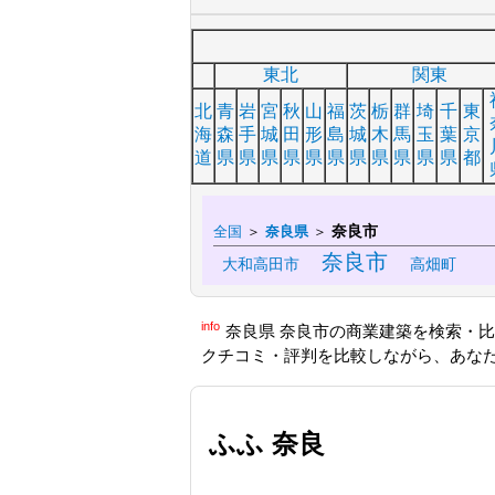
東北
関東
北
青
岩
宮
秋
山
福
茨
栃
群
埼
千
東
海
森
手
城
田
形
島
城
木
馬
玉
葉
京
道
県
県
県
県
県
県
県
県
県
県
県
都
奈良市
全国
＞
奈良県
＞
奈良市
大和高田市
高畑町
info
奈良県 奈良市の商業建築を検索・
クチコミ・評判を比較しながら、あな
ふふ 奈良