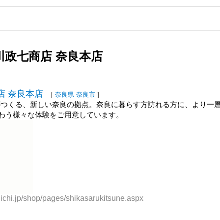
政七商店 奈良本店
店 奈良本店
[
奈良県
奈良市
]
商店がつくる、新しい奈良の拠点。奈良に暮らす方訪れる方に、より一
わう様々な体験をご用意しています。
chi.jp/shop/pages/shikasarukitsune.aspx