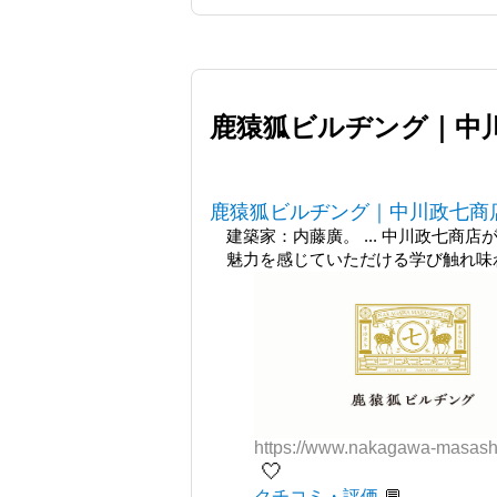
鹿猿狐ビルヂング｜中川
鹿猿狐ビルヂング｜中川政七商
建築家：内藤廣。 ... 中川政七
魅力を感じていただける学び触れ味
https://www.nakagawa-masashi
🤍
クチコミ・評価