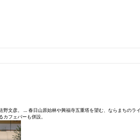
野文彦。 ... 春日山原始林や興福寺五重塔を望む、ならまちのラ
るカフェバーも併設。