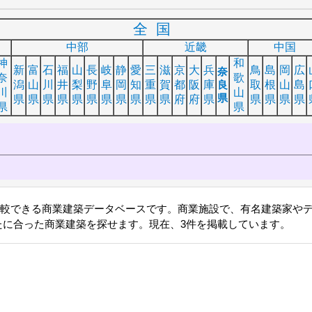
全国
中部
近畿
中国
神
和
新
富
石
福
山
長
岐
静
愛
三
滋
京
大
兵
鳥
島
岡
広
奈
奈
歌
潟
山
川
井
梨
野
阜
岡
知
重
賀
都
阪
庫
良
取
根
山
島
川
山
県
県
県
県
県
県
県
県
県
県
県
県
府
府
県
県
県
県
県
県
県
比較できる商業建築データベースです。商業施設で、有名建築家や
たに合った商業建築を探せます。現在、3件を掲載しています。