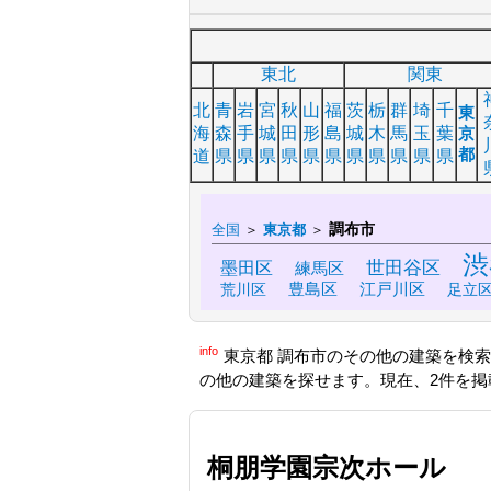
東北
関東
北
青
岩
宮
秋
山
福
茨
栃
群
埼
千
東
海
森
手
城
田
形
島
城
木
馬
玉
葉
京
都
道
県
県
県
県
県
県
県
県
県
県
県
調布市
全国
＞
東京都
＞
渋
世田谷区
墨田区
練馬区
豊島区
江戸川区
荒川区
足立
info
東京都 調布市のその他の建築を検
の他の建築を探せます。現在、2件を掲
桐朋学園宗次ホール