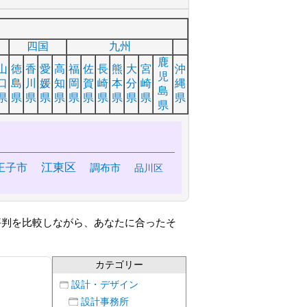
四国
九州
鹿
山
徳
香
愛
高
福
佐
長
熊
大
宮
沖
児
口
島
川
媛
知
岡
賀
崎
本
分
崎
縄
島
県
県
県
県
県
県
県
県
県
県
県
県
県
江東区
王子市
調布市
品川区
評判を比較しながら、あなたに合ったそ
カテゴリー
設計・デザイン
設計事務所