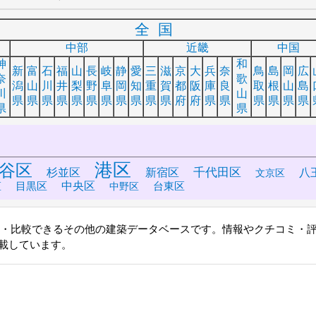
全国
中部
近畿
中国
神
和
新
富
石
福
山
長
岐
静
愛
三
滋
京
大
兵
奈
鳥
島
岡
広
奈
歌
潟
山
川
井
梨
野
阜
岡
知
重
賀
都
阪
庫
良
取
根
山
島
川
山
県
県
県
県
県
県
県
県
県
県
県
府
府
県
県
県
県
県
県
県
県
港区
谷区
千代田区
杉並区
新宿区
八
文京区
中央区
目黒区
台東区
区
中野区
索・比較できるその他の建築データベースです。情報やクチコミ・
載しています。