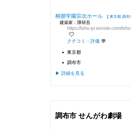
桐朋学園宗次ホール
[
東京都
調布
建築家：隈研吾
https://toho-pr.wixsite.com/to
🤍
クチコミ・評価
東京都
調布市
▶ 詳細を見る
調布市 せんがわ劇場