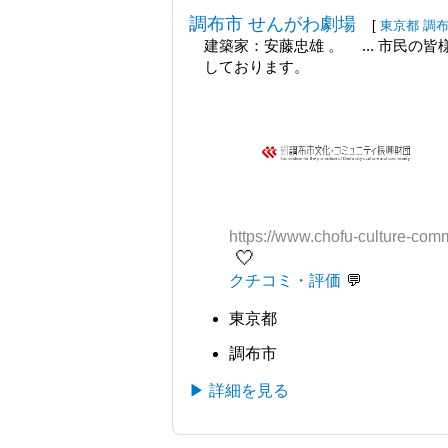
調布市 せんがわ劇場
[
東京都
調
建築家：安藤忠雄 。 ... 市民
しております。
https://www.chofu-culture-com
🤍
クチコミ・評価
東京都
調布市
▶ 詳細を見る