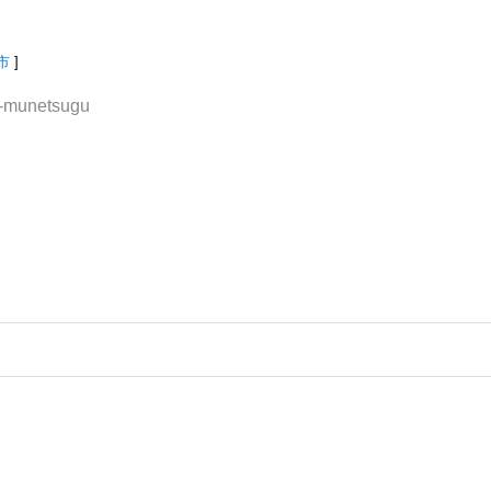
市
]
ho-munetsugu