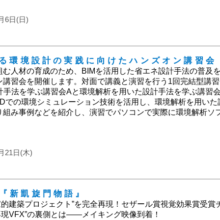
9月6日(日)
よる環境設計の実践に向けたハンズオン講習会
組む人材の育成のため、BIMを活用した省エネ設計手法の普及
ン講習会を開催します。対面で講義と演習を行う1回完結型講習
設計手法を学ぶ講習会Aと環境解析を用いた設計手法を学ぶ講習会
3Dでの環境シミュレーション技術を活用し、環境解析を用いた
り組み事例などを紹介し、演習でパソコンで実際に環境解析ソ
月21日(木)
開『新凱旋門物語』
家的建築プロジェクト”を完全再現！セザール賞視覚効果賞受賞
再現VFX”の裏側とは——メイキング映像到着！