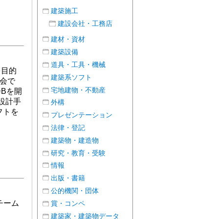
建築施工
建設会社・工務店
建材・資材
建築設備
道具・工具・機械
を目的
建築系ソフト
会で
宅地建物・不動産
Bを開
設計手
外構
フトを
プレゼンテーション
法律・登記
建築物・建造物
研究・教育・受験
情報
出版・書籍
公的機関・団体
チーム
賞・コンペ
建築家・建築物データ