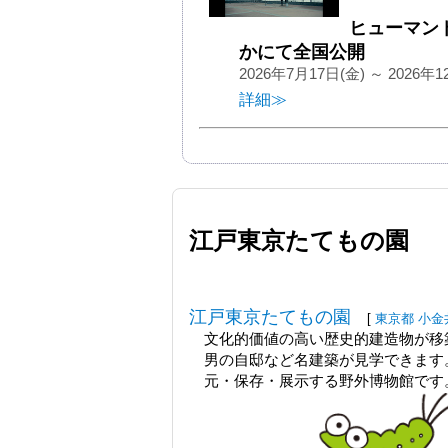
ヒューマン
かにて全国公開
2026年7月17日(金) ～ 2026年1
詳細≫
江戸東京たてもの園
江戸東京たてもの園
[
東京都
小金
文化的価値の高い歴史的建造物が移
男の自邸など名建築が見学できます。
元・保存・展示する野外博物館です