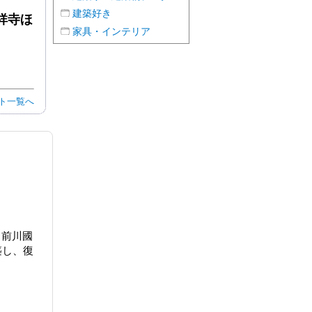
建築好き
祥寺ほ
家具・インテリア
ト
一覧へ
 前川國
築し、復