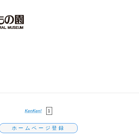
KenKen!
1
ホームページ登録