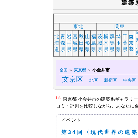
建築
東北
関東
北
青
岩
宮
秋
山
福
茨
栃
群
埼
千
東
海
森
手
城
田
形
島
城
木
馬
玉
葉
京
都
道
県
県
県
県
県
県
県
県
県
県
県
小金井市
全国
＞
東京都
＞
文京区
北区
新宿区
中央区
info
東京都 小金井市の建築系ギャラリ
コミ・評判を比較しながら、あなたに
イベント
第34回〈現代世界の建築家〉