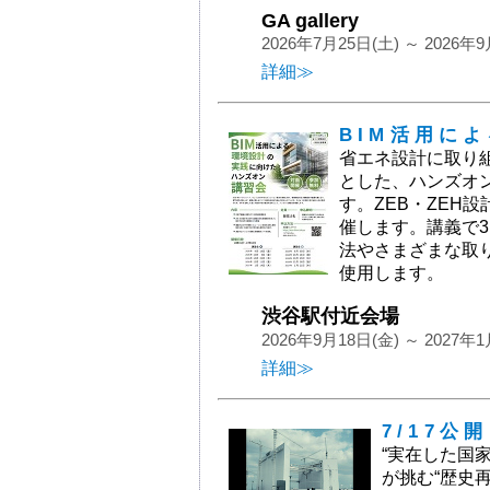
GA gallery
2026年7月25日(土) ～ 2026年
詳細≫
BIM活用に
省エネ設計に取り
とした、ハンズオ
す。ZEB・ZEH
催します。講義で
法やさまざまな取
使用します。
渋谷駅付近会場
2026年9月18日(金) ～ 2027年1
詳細≫
7/17公
“実在した国
が挑む“歴史