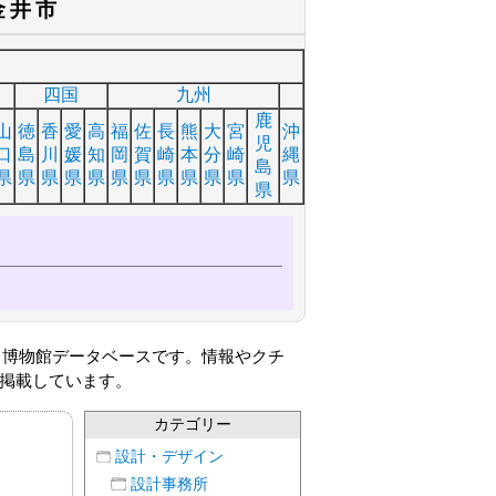
金井市
四国
九州
鹿
山
徳
香
愛
高
福
佐
長
熊
大
宮
沖
児
口
島
川
媛
知
岡
賀
崎
本
分
崎
縄
島
県
県
県
県
県
県
県
県
県
県
県
県
県
／博物館データベースです。情報やクチ
掲載しています。
カテゴリー
設計・デザイン
設計事務所