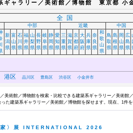
系ギャラリー／美術館／博物館 東京都 小
全国
中部
近畿
中国
神
和
新
富
石
福
山
長
岐
静
愛
三
滋
京
大
兵
奈
鳥
島
岡
広
奈
歌
潟
山
川
井
梨
野
阜
岡
知
重
賀
都
阪
庫
良
取
根
山
島
川
山
県
県
県
県
県
県
県
県
県
県
県
府
府
県
県
県
県
県
県
県
県
港区
品川区
豊島区
渋谷区
小金井市
ー／美術館／博物館を検索・比較できる建築系ギャラリー／美術館
合った建築系ギャラリー／美術館／博物館を探せます。現在、1件を
展 INTERNATIONAL 2026