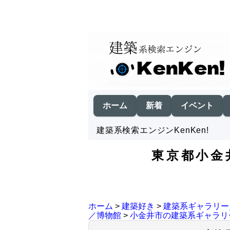
ホーム
新着
イベント
建築系検索エンジンKenKen!
東京都小金
ホーム
>
建築好き
>
建築系ギャラリー
／博物館
>
小金井市の建築系ギャラリ