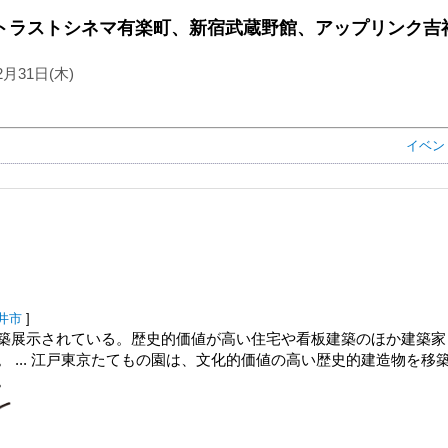
トラストシネマ有楽町、新宿武蔵野館、アップリンク吉
2月31日(木)
イベン
井市
]
築展示されている。歴史的価値が高い住宅や看板建築のほか建築家
 ... 江戸東京たてもの園は、文化的価値の高い歴史的建造物を移
。