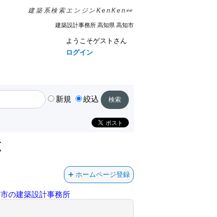
建築系検索エンジンKenKen👀
建築設計事務所 高知県 高知市
ようこそゲストさん
ログイン
新規
絞込
覧
ホームページ登録
知市の建築設計事務所