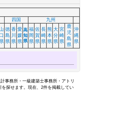
四国
九州
鹿
山
徳
香
愛
福
佐
長
熊
大
宮
沖
高
児
口
島
川
媛
知
岡
賀
崎
本
分
崎
縄
島
県
県
県
県
県
県
県
県
県
県
県
県
県
設計事務所・一級建築士事務所・アトリ
所を探せます。現在、2件を掲載してい