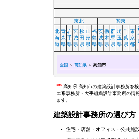
東北
関東
北
青
岩
宮
秋
山
福
茨
栃
群
埼
千
東
海
森
手
城
田
形
島
城
木
馬
玉
葉
京
道
県
県
県
県
県
県
県
県
県
県
県
都
高知市
全国
＞
高知県
＞
info
高知県 高知市の建築設計事務所を
エ系事務所・大手組織設計事務所の情
ます。
建築設計事務所の選び方
住宅・店舗・オフィス・公共施