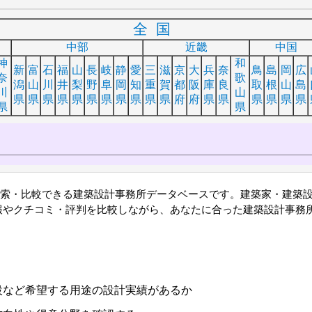
全国
中部
近畿
中国
神
和
新
富
石
福
山
長
岐
静
愛
三
滋
京
大
兵
奈
鳥
島
岡
広
奈
歌
潟
山
川
井
梨
野
阜
岡
知
重
賀
都
阪
庫
良
取
根
山
島
川
山
県
県
県
県
県
県
県
県
県
県
県
府
府
県
県
県
県
県
県
県
県
検索・比較できる建築設計事務所データベースです。建築家・建築
報やクチコミ・評判を比較しながら、あなたに合った建築設計事務
設など希望する用途の設計実績があるか