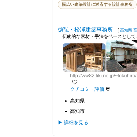
幅広い建築設計に対応する設計事務所
徳弘・松澤建築事務所
[
高知県
伝統的な素材・手法をベースとして
http://ww82.tiki.ne.jp/~tokuhiro/
🤍
クチコミ・評価
高知県
高知市
▶ 詳細を見る